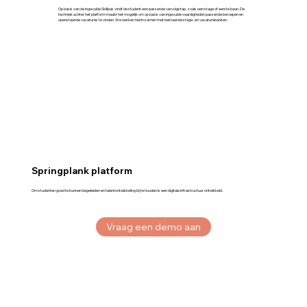
Op basis van de ingevulde Skillpas vindt de student een passende vervolgstap, zoals een stage of eerste baan. De
techniek achter het platform maakt het mogelijk om op basis van ingevulde vaardigheden passende beroepen en
openstaande vacatures te vinden. We werken hierin samen met bestaande stage- en vacaturebanken.
Springplank platform
Om studenten goed te kunnen begeleiden en talentontwikkeling bij te houden is een digitale infrastructuur ontwikkeld.
Vraag een demo aan