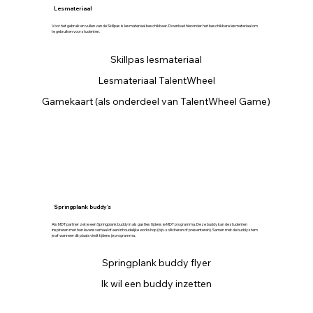
Lesmateriaal
Voor het gebruik en vullen van de Skillpas is lesmateriaal beschikbaar. Download hieronder het beschikbare lesmateriaal om
te gebruiken voor studenten.
Skillpas lesmateriaal
Lesmateriaal TalentWheel
Gamekaart (als onderdeel van TalentWheel Game)
Springplank buddy's
Als MDT partner zet je een Springplank buddy in als gastles tijdens je MDT programma. Deze buddy kan de studenten
inspireren met hun levensverhaal of een inhoudelijke workshop (bijv. solliciteren of presenteren). Samen met de buddy stem
je af wanneer dit plaatsvindt tijdens je programma.
Springplank buddy flyer
Ik wil een buddy inzetten