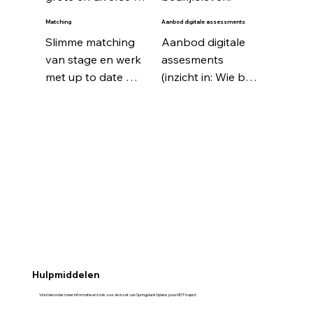
groep MBO 
Matching
Aanbod digitale assessments
studenten.
Slimme matching 
Aanbod digitale 
van stage en werk 
assesments 
met up to date 
(inzicht in: Wie ben 
aanbod.
ik? Wat kan ik? Wat 
wil ik?)
Hulpmiddelen
Vind hieronder meer informatie en tools voor de inzet van Springplank tijdens jouw MDT traject.