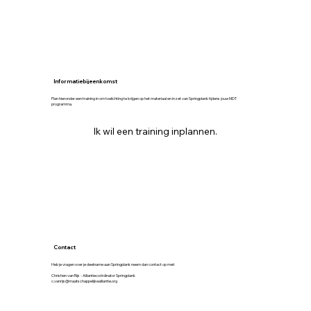
Informatiebijeenkomst
Plan hieronder een training in om toelichting te krijgen op het materiaal en inzet van Springplank tijdens jouw MDT
programma.
Ik wil een training inplannen.
Contact
Heb je vragen over je deelname aan Springplank neem dan contact op met:
Christien van Rijs - Alliantiecoördinator Springplank
c.vanrijs@maatschappelijkealliantie.org