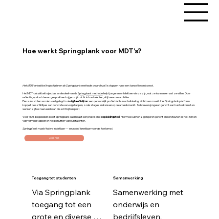
Hoe werkt Springplank voor MDT's?
Het MDT-ontwikkeltraject binnen de Springplank methode: waardevolle stappen naar een kansrijke toekomst.
Het MDT-ontwikkeltraject als onderdeel van de
Springplank methode
helpt jongeren ontdekken wie ze zijn, wat ze kunnen en wat ze willen. Door
reflectie, opdrachten en gesprekken krijgen zij inzicht in hun talenten, drijfveren en ambities.
Deze inzichten worden vastgelegd in de
digitale Skillpas
: een persoonlijk profiel dat hun ontwikkeling zichtbaar maakt. Het Springplank platform
koppelt deze Skillpas aan concrete vervolgstappen, zoals stages en kansen op de arbeidsmarkt. Zo bouwen jongeren gericht aan hun toekomst en
werken zij toe naar een baan die echt bij hen past.
Voor MDT-begeleiders biedt Springplank daarnaast een praktische
begeleidingstool
. Hiermee kunnen zij jongeren gericht ondersteunen bij het zetten
van vervolgstappen en het benutten van hun talenten.
Springplank maakt talent zichtbaar — en actief inzetbaar voor de toekomst.
Lees hier
Toegang tot studenten
Samenwerking
Via Springplank 
Samenwerking met 
toegang tot een 
onderwijs en 
grote en diverse 
bedrijfsleven.