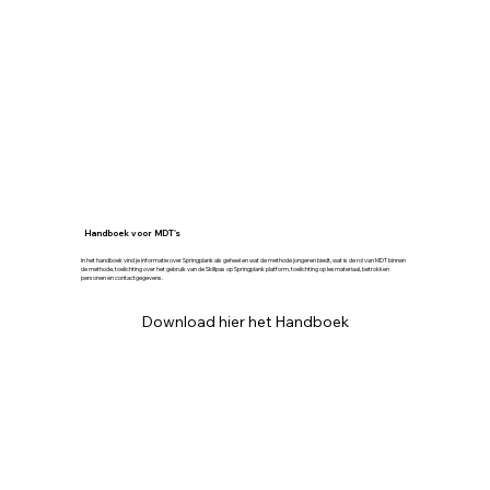
Handboek voor MDT's
In het handboek vind je informatie over Springplank als geheel en wat de methode jongeren biedt, wat is de rol van MDT binnen
de methode, toelichting over het gebruik van de Skillpas op Springplank platform, toelichting op lesmateriaal, betrokken
personen en contactgegevens.
Download hier het Handboek